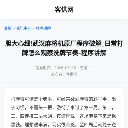
客供网
首页
>
资讯中心
>
程序讲解
胆大心细!武汉麻将机原厂程序破解_日常打
牌怎么观察洗牌节奏-程序讲解
发布时间：2026-08-06｜阅读：1
发布者：客供网
打麻将可谓是个老手，可经常碰到麻将的斜乎事，出
于习惯，不赢头一把，敷衍了事过了第一局。第二，
三，四连摸三局大胡，按道理说，这场麻将下来是稳
赢钱。理想很丰满，现实很骨感。至四局后就处于逆