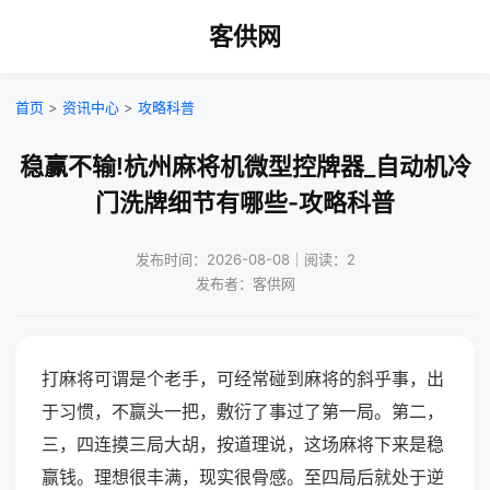
客供网
首页
>
资讯中心
>
攻略科普
稳赢不输!杭州麻将机微型控牌器_自动机冷
门洗牌细节有哪些-攻略科普
发布时间：2026-08-08｜阅读：2
发布者：客供网
打麻将可谓是个老手，可经常碰到麻将的斜乎事，出
于习惯，不赢头一把，敷衍了事过了第一局。第二，
三，四连摸三局大胡，按道理说，这场麻将下来是稳
赢钱。理想很丰满，现实很骨感。至四局后就处于逆