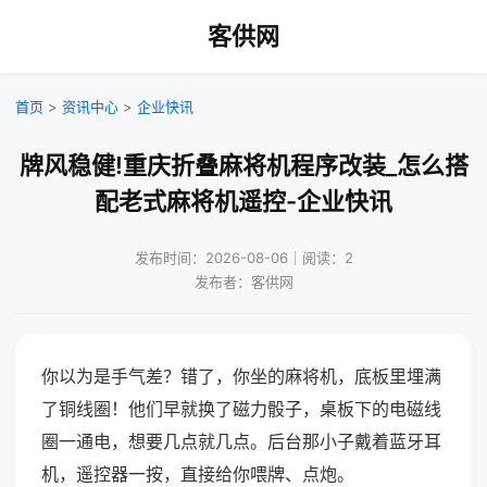
客供网
首页
>
资讯中心
>
企业快讯
牌风稳健!重庆折叠麻将机程序改装_怎么搭
配老式麻将机遥控-企业快讯
发布时间：2026-08-06｜阅读：2
发布者：客供网
你以为是手气差？错了，你坐的麻将机，底板里埋满
了铜线圈！他们早就换了磁力骰子，桌板下的电磁线
圈一通电，想要几点就几点。后台那小子戴着蓝牙耳
机，遥控器一按，直接给你喂牌、点炮。