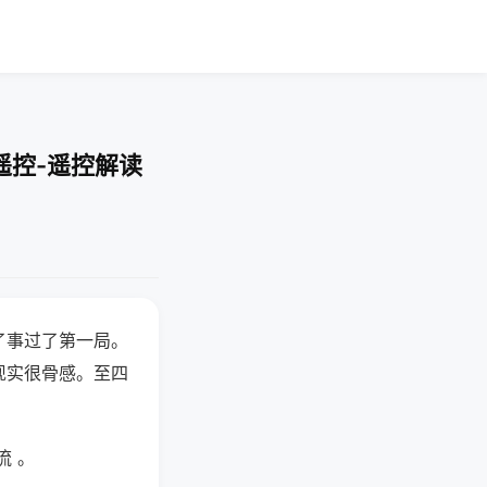
遥控-遥控解读
了事过了第一局。
现实很骨感。至四
流 。