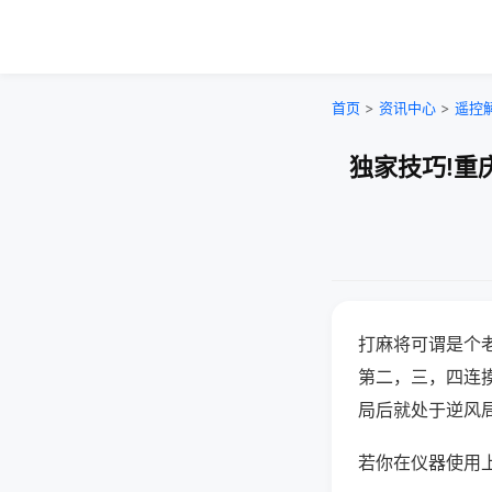
首页
>
资讯中心
>
遥控
独家技巧!重
打麻将可谓是个
第二，三，四连
局后就处于逆风
若你在仪器使用上