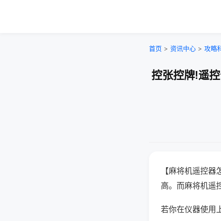
首页
>
资讯中心
>
攻略
控张控牌!遥
【麻将机遥控器
高。而麻将机遥
若你在仪器使用上