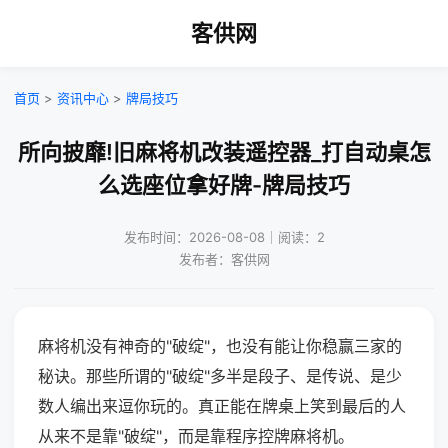
客供网
首页
>
资讯中心
>
牌局技巧
所向披靡!旧麻将机改装遥控器_打自动桌怎
么选座位拿好牌-牌局技巧
发布时间：2026-08-08｜阅读：2
发布者：客供网
麻将机没有神奇的"破绽"，也没有能让你稳赢三家的
秘诀。那些所谓的"破绽"多半是段子、是传说、是少
数人编出来逗你玩的。真正能在牌桌上笑到最后的人
从来不是靠"破绽"，而是靠程序控牌麻将机。