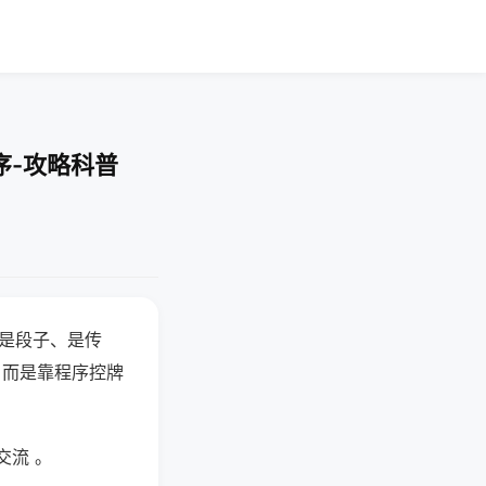
序-攻略科普
半是段子、是传
，而是靠程序控牌
交流 。