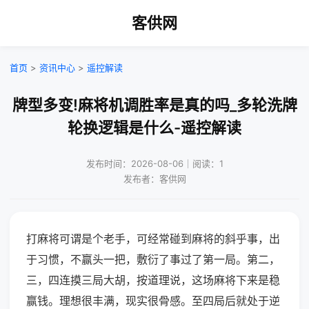
客供网
首页
>
资讯中心
>
遥控解读
牌型多变!麻将机调胜率是真的吗_多轮洗牌
轮换逻辑是什么-遥控解读
发布时间：2026-08-06｜阅读：1
发布者：客供网
打麻将可谓是个老手，可经常碰到麻将的斜乎事，出
于习惯，不赢头一把，敷衍了事过了第一局。第二，
三，四连摸三局大胡，按道理说，这场麻将下来是稳
赢钱。理想很丰满，现实很骨感。至四局后就处于逆