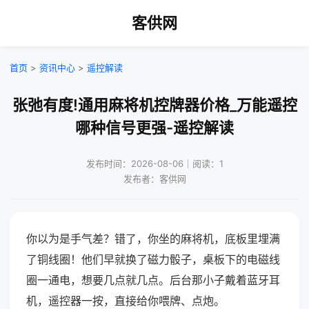
客供网
首页
>
资讯中心
>
遥控解读
张弛有度!通用麻将机控牌器价格_万能遥控
哪种信号更强-遥控解读
发布时间：2026-08-06｜阅读：1
发布者：客供网
你以为是手气差？错了，你坐的麻将机，底板里埋满
了铜线圈！他们早就换了磁力骰子，桌板下的电磁线
圈一通电，想要几点就几点。后台那小子戴着蓝牙耳
机，遥控器一按，直接给你喂牌、点炮。