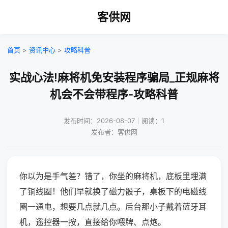
客供网
首页
>
资讯中心
>
攻略科普
实战心法!麻将机免安装程序骗局_正规麻将
机会不会带程序-攻略科普
发布时间：2026-08-07｜阅读：1
发布者：客供网
你以为是手气差？错了，你坐的麻将机，底板里埋满
了铜线圈！他们早就换了磁力骰子，桌板下的电磁线
圈一通电，想要几点就几点。后台那小子戴着蓝牙耳
机，遥控器一按，直接给你喂牌、点炮。