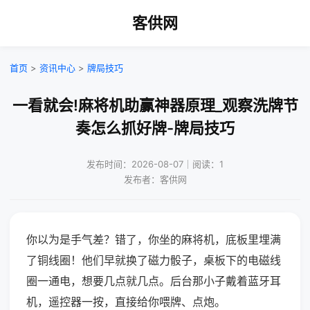
客供网
首页
>
资讯中心
>
牌局技巧
一看就会!麻将机助赢神器原理_观察洗牌节
奏怎么抓好牌-牌局技巧
发布时间：2026-08-07｜阅读：1
发布者：客供网
你以为是手气差？错了，你坐的麻将机，底板里埋满
了铜线圈！他们早就换了磁力骰子，桌板下的电磁线
圈一通电，想要几点就几点。后台那小子戴着蓝牙耳
机，遥控器一按，直接给你喂牌、点炮。