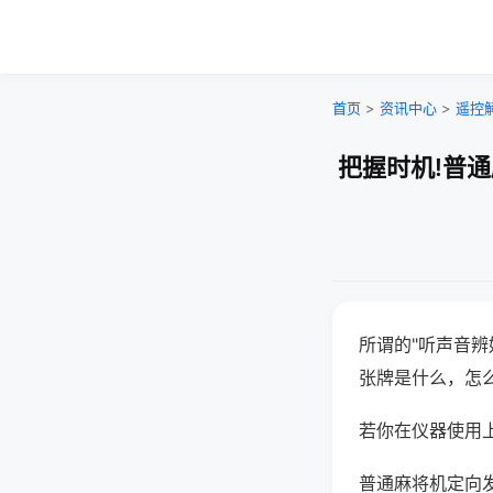
首页
>
资讯中心
>
遥控
把握时机!普
所谓的"听声音辨
张牌是什么，怎
若你在仪器使用上
普通麻将机定向