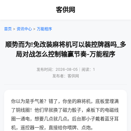
客供网
首页
>
资讯中心
>
万能程序
顺势而为!免改装麻将机可以装控牌器吗_多
局对战怎么控制输赢节奏-万能程序
发布时间：2026-08-05｜阅读：1
发布者：客供网
你以为是手气差？错了，你坐的麻将机，底板里埋满
了铜线圈！他们早就换了磁力骰子，桌板下的电磁线
圈一通电，想要几点就几点。后台那小子戴着蓝牙耳
机，遥控器一按，直接给你喂牌、点炮。