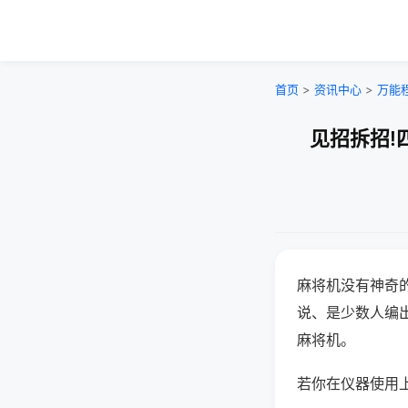
首页
>
资讯中心
>
万能
见招拆招!
麻将机没有神奇的
说、是少数人编
麻将机。
若你在仪器使用上