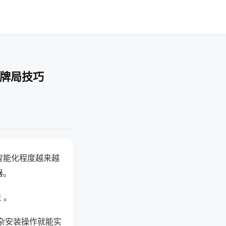
-牌局技巧
智能化程度越来越
器。
 。
杂安装操作就能实