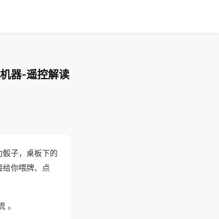
机器-遥控解读
力骰子，桌板下的
接给你喂牌、点
流 。