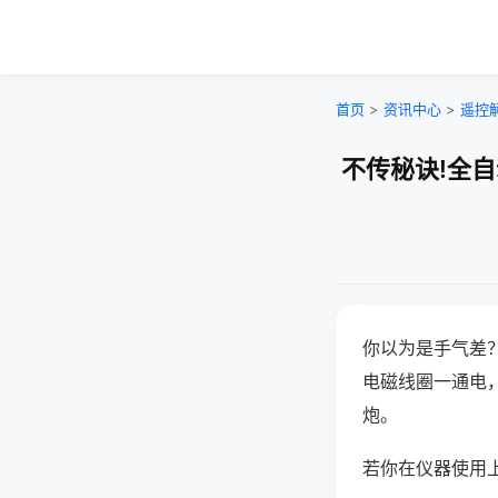
首页
>
资讯中心
>
遥控
不传秘诀!全
你以为是手气差
电磁线圈一通电
炮。
若你在仪器使用上