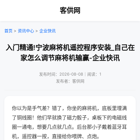
客供网
首页
>
资讯中心
>
企业快讯
入门精通!宁波麻将机遥控程序安装_自己在
家怎么调节麻将机输赢-企业快讯
发布时间：2026-08-08｜阅读：1
发布者：客供网
你以为是手气差？错了，你坐的麻将机，底板里埋满
了铜线圈！他们早就换了磁力骰子，桌板下的电磁线
圈一通电，想要几点就几点。后台那小子戴着蓝牙耳
机，遥控器一按，直接给你喂牌、点炮。