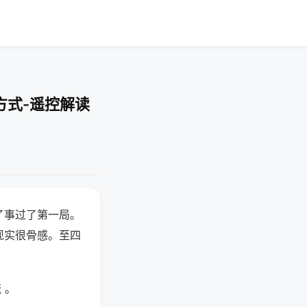
方式-遥控解读
了事过了第一局。
现实很骨感。至四
 。