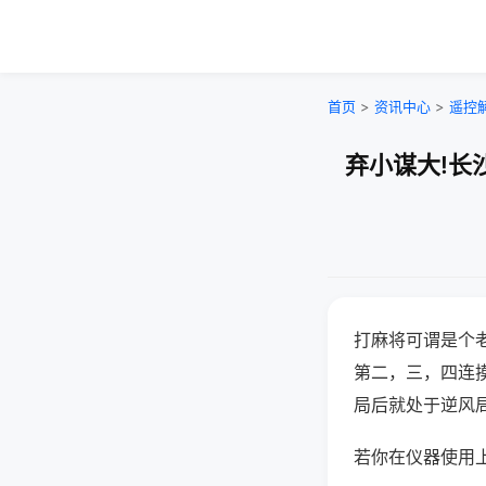
首页
>
资讯中心
>
遥控
弃小谋大!长
打麻将可谓是个
第二，三，四连
局后就处于逆风
若你在仪器使用上