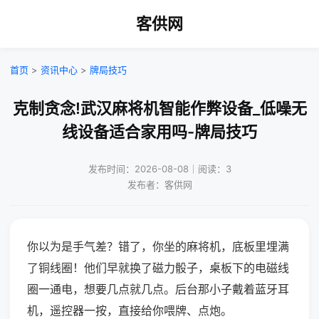
客供网
首页
>
资讯中心
>
牌局技巧
克制贪念!武汉麻将机智能作弊设备_低噪无
线设备适合家用吗-牌局技巧
发布时间：2026-08-08｜阅读：3
发布者：客供网
你以为是手气差？错了，你坐的麻将机，底板里埋满
了铜线圈！他们早就换了磁力骰子，桌板下的电磁线
圈一通电，想要几点就几点。后台那小子戴着蓝牙耳
机，遥控器一按，直接给你喂牌、点炮。