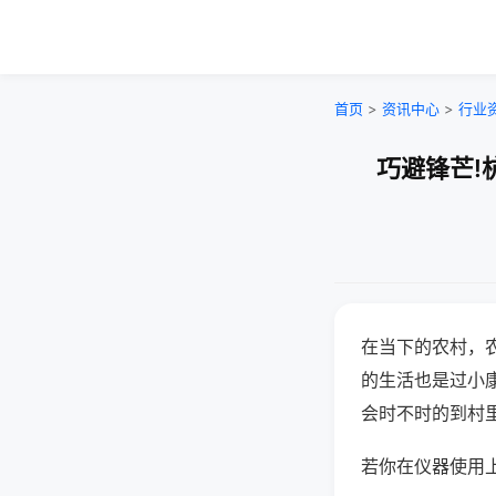
首页
>
资讯中心
>
行业
巧避锋芒!
在当下的农村，
的生活也是过小
会时不时的到村
若你在仪器使用上