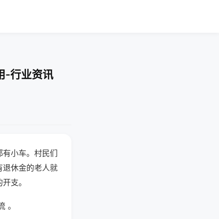
用-行业资讯
都有小车。村民们
有退休金的老人就
的开支。
流 。