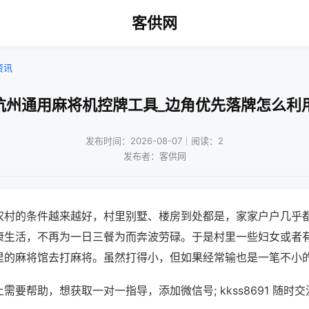
客供网
资讯
杭州通用麻将机控牌工具_边角优先落牌怎么利
发布时间：2026-08-07｜阅读：2
发布者：客供网
农村的条件越来越好，村里别墅、楼房到处都是，家家户户几乎
康生活，不再为一日三餐为而奔波劳碌。于是村里一些妇女或者
里的麻将馆去打麻将。虽然打得小，但如果经常输也是一笔不小
需要帮助，想获取一对一指导，添加微信号; kkss8691 随时交