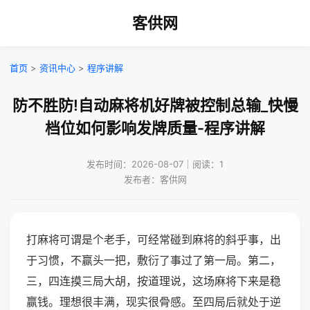
客供网
首页
>
资讯中心
>
程序讲解
防不胜防!自动麻将机好牌被控制总输_快慢
档位如何影响发牌质量-程序讲解
发布时间：2026-08-07｜阅读：1
发布者：客供网
打麻将可谓是个老手，可经常碰到麻将的斜乎事，出
于习惯，不赢头一把，敷衍了事过了第一局。第二，
三，四连摸三局大胡，按道理说，这场麻将下来是稳
赢钱。理想很丰满，现实很骨感。至四局后就处于逆