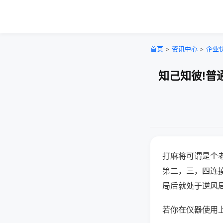
首页
>
资讯中心
>
企业
知己知彼!普
打麻将可谓是个
第二，三，四连
局后就处于逆风
若你在仪器使用上