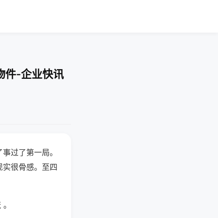
物件-企业快讯
了事过了第一局。
现实很骨感。至四
 。