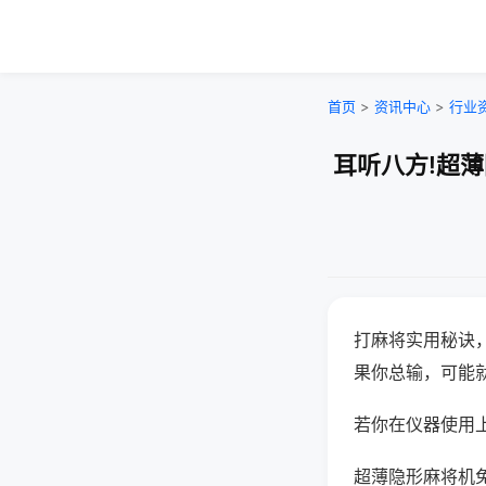
首页
>
资讯中心
>
行业
耳听八方!超
打麻将实用秘诀
果你总输，可能
若你在仪器使用上
超薄隐形麻将机