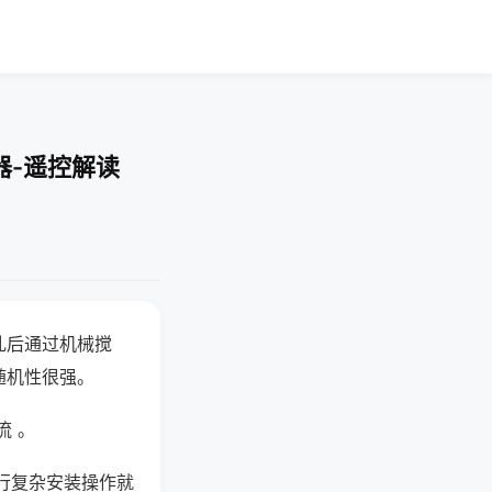
器-遥控解读
乱后通过机械搅
随机性很强。
流 。
行复杂安装操作就