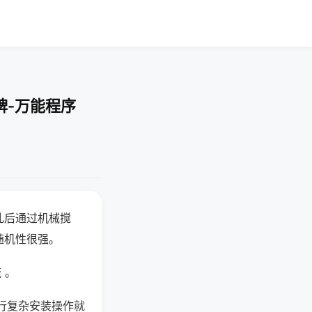
牌-万能程序
乱后通过机械搅
随机性很强。
 。
行复杂安装操作就